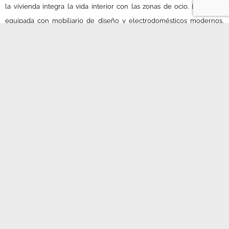
la vivienda integra la vida interior con las zonas de ocio. La cocina,
equipada con mobiliario de diseño y electrodomésticos modernos,
combina practicidad y estilo.
Los dormitorios disponen de baños en suite con acabados de alta
gama. Por otra parte, los tonos neutros, la piedra y la iluminación
indirecta generan un ambiente sofisticado y acogedor. Cada detalle se
ha trabajado para ofrecer bienestar sin perder funcionalidad.
En definitiva,
Real de Zaragoza
representa el equilibrio perfecto entre
arquitectura, diseño y confort. Con este proyecto,
AM Construcciones
reafirma su liderazgo en la
construcción de villas de lujo en Marbella
,
creando viviendas únicas en la Costa del Sol.