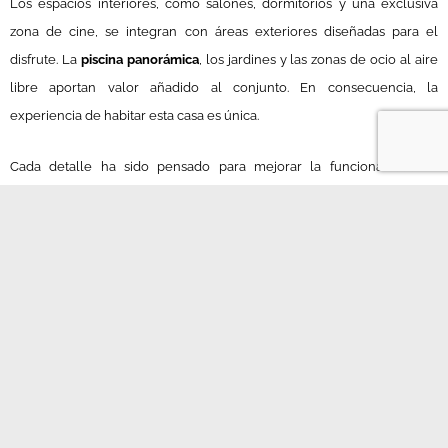
Los espacios interiores, como salones, dormitorios y una exclusiva
zona de cine, se integran con áreas exteriores diseñadas para el
disfrute. La
piscina panorámica
, los jardines y las zonas de ocio al aire
libre aportan valor añadido al conjunto. En consecuencia, la
experiencia de habitar esta casa es única.
Cada detalle ha sido pensado para mejorar la funcionalidad sin
renunciar al estilo. En lugar de intervenir solo superficialmente, se ha
renovado por completo la estructura, las instalaciones y los acabados.
Por ello,
Casa Aki
se convierte en un referente de cómo una reforma
puede transformar una propiedad en un verdadero hogar de lujo.
Por otro lado, el diseño mantiene la identidad original de la vivienda,
respetando su esencia arquitectónica. Sin embargo, se han
incorporado soluciones actuales que elevan la calidad de vida y
aportan una estética más contemporánea.